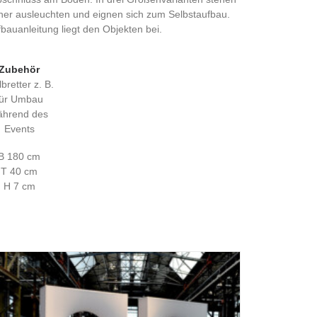
 her ausleuchten und eignen sich zum Selbstaufbau.
fbauanleitung liegt den Objekten bei.
Zubehör
lbretter z. B.
für Umbau
ährend des
Events
B 180 cm
T 40 cm
H 7 cm