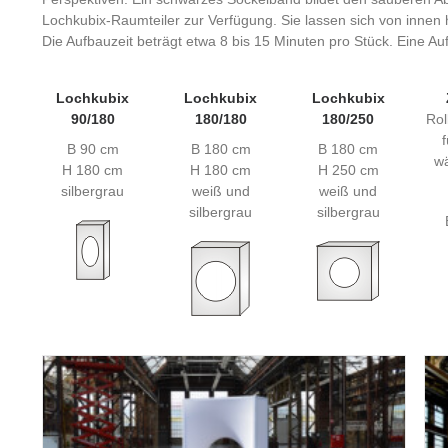
Lochkubix-Raumteiler zur Verfügung. Sie lassen sich von innen
Die Aufbauzeit beträgt etwa 8 bis 15 Minuten pro Stück. Eine Au
Lochkubix
Lochkubix
Lochkubix
90/180
180/180
180/250
Rol
B 90 cm
B 180 cm
B 180 cm
w
H 180 cm
H 180 cm
H 250 cm
silbergrau
weiß und
weiß und
silbergrau
silbergrau