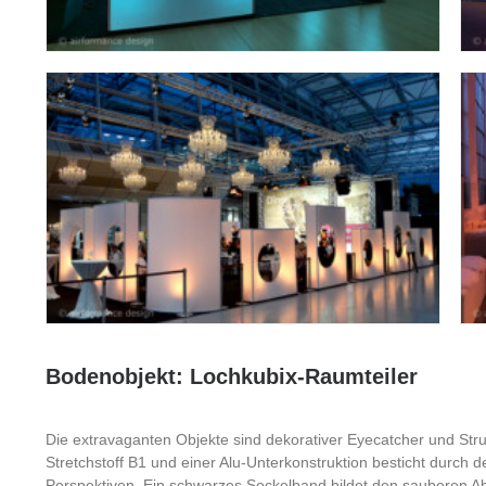
Bodenobjekt: Lochkubix-Raumteiler
Die extravaganten Objekte sind dekorativer Eyecatcher und St
Stretchstoff B1 und einer Alu-Unterkonstruktion besticht durch 
Perspektiven. Ein schwarzes Sockelband bildet den sauberen A