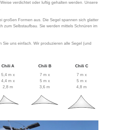
 Weise verdichtet oder luftig gehalten werden. Unsere
.
bei großen Formen aus. Die Segel spannen sich glatter
ich zum Selbstaufbau. Sie werden mittels Schnüren im
 Sie uns einfach. Wir produzieren alle Segel (und
Chili A
Chili B
Chili C
5,4 m x
7 m x
7 m x
4,4 m x
5 m x
5 m x
2,8 m
3,6 m
4,8 m