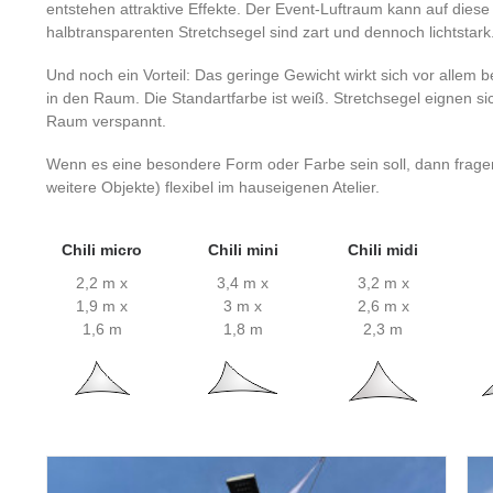
entstehen attraktive Effekte. Der Event-Luftraum kann auf diese
halbtransparenten Stretchsegel sind zart und dennoch lichtstark
Und noch ein Vorteil: Das geringe Gewicht wirkt sich vor allem 
in den Raum. Die Standartfarbe ist weiß. Stretchsegel eignen s
Raum verspannt.
Wenn es eine besondere Form oder Farbe sein soll, dann fragen
weitere Objekte) flexibel im hauseigenen Atelier.
Chili micro
Chili mini
Chili midi
2,2 m x
3,4 m x
3,2 m x
1,9 m x
3 m x
2,6 m x
1,6 m
1,8 m
2,3 m