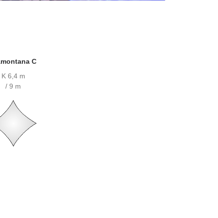
amontana C
K 6,4 m
/ 9 m