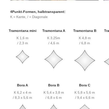
4Punkt-Formen, halbtransparent:
K = Kante, / = Diagonale
Tramontana mini
Tramontana A
Tramontana B
Tr
K 1,6 m
K 3,25m
K 4,8 m
/ 2,3 m
/ 4,6 m
/ 6,8 m
Bora A
Bora B
Bora C
K 6,2 x 4 m
K 5,4 x 3,8 m
K 5,8 x 5,6 m
/ 8,3 x 5,6 m
/ 6,8 x 6 m
/ 9,4 x 6,6 m