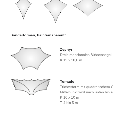
Sonderformen, halbtransparent:
Zephyr
Dreidimensionales Bühnensegel 
K 19 x 10,6 m
Tornado
Trichterform mit quadratischem 
Mittelpunkt wird nach unten hin
K 10 x 10 m
T 4 bis 5 m