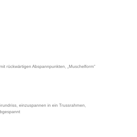
mit rückwärtigen Abspannpunkten, „Muschelform“
Grundriss, einzuspannen in ein Trussrahmen,
 abgespannt